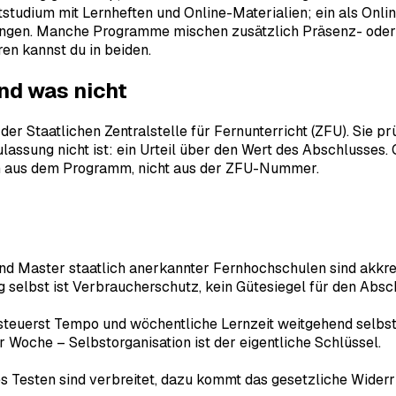
tstudium mit Lernheften und Online-Materialien; ein als Onl
fungen. Manche Programme mischen zusätzlich Präsenz- oder 
ren kannst du in beiden.
nd was nicht
r Staatlichen Zentralstelle für Fernunterricht (ZFU). Sie prü
Zulassung nicht ist: ein Urteil über den Wert des Abschlusses
 sich aus dem Programm, nicht aus der ZFU-Nummer.
d Master staatlich anerkannter Fernhochschulen sind akkred
g selbst ist Verbraucherschutz, kein Gütesiegel für den Absc
teuerst Tempo und wöchentliche Lernzeit weitgehend selbst,
er Woche – Selbstorganisation ist der eigentliche Schlüssel.
s Testen sind verbreitet, dazu kommt das gesetzliche Widerr