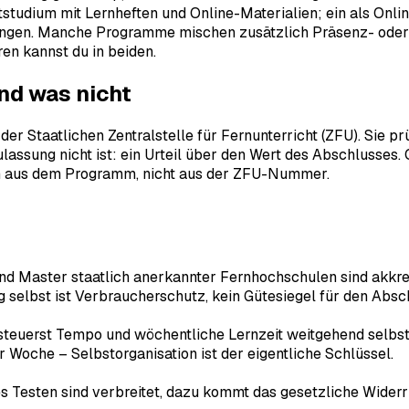
tstudium mit Lernheften und Online-Materialien; ein als Onl
fungen. Manche Programme mischen zusätzlich Präsenz- oder 
ren kannst du in beiden.
nd was nicht
r Staatlichen Zentralstelle für Fernunterricht (ZFU). Sie prü
Zulassung nicht ist: ein Urteil über den Wert des Abschlusses
 sich aus dem Programm, nicht aus der ZFU-Nummer.
d Master staatlich anerkannter Fernhochschulen sind akkred
g selbst ist Verbraucherschutz, kein Gütesiegel für den Absc
teuerst Tempo und wöchentliche Lernzeit weitgehend selbst,
er Woche – Selbstorganisation ist der eigentliche Schlüssel.
s Testen sind verbreitet, dazu kommt das gesetzliche Widerr