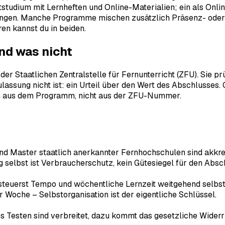
tstudium mit Lernheften und Online-Materialien; ein als Onl
fungen. Manche Programme mischen zusätzlich Präsenz- oder 
ren kannst du in beiden.
nd was nicht
r Staatlichen Zentralstelle für Fernunterricht (ZFU). Sie prü
Zulassung nicht ist: ein Urteil über den Wert des Abschlusses
 sich aus dem Programm, nicht aus der ZFU-Nummer.
d Master staatlich anerkannter Fernhochschulen sind akkred
g selbst ist Verbraucherschutz, kein Gütesiegel für den Absc
teuerst Tempo und wöchentliche Lernzeit weitgehend selbst,
er Woche – Selbstorganisation ist der eigentliche Schlüssel.
s Testen sind verbreitet, dazu kommt das gesetzliche Widerr