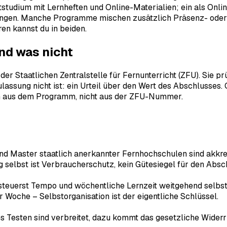
tstudium mit Lernheften und Online-Materialien; ein als Onl
fungen. Manche Programme mischen zusätzlich Präsenz- oder 
ren kannst du in beiden.
nd was nicht
r Staatlichen Zentralstelle für Fernunterricht (ZFU). Sie prü
Zulassung nicht ist: ein Urteil über den Wert des Abschlusses
 sich aus dem Programm, nicht aus der ZFU-Nummer.
d Master staatlich anerkannter Fernhochschulen sind akkred
g selbst ist Verbraucherschutz, kein Gütesiegel für den Absc
teuerst Tempo und wöchentliche Lernzeit weitgehend selbst,
er Woche – Selbstorganisation ist der eigentliche Schlüssel.
s Testen sind verbreitet, dazu kommt das gesetzliche Widerr