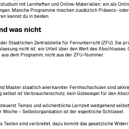
tstudium mit Lernheften und Online-Materialien; ein als Onl
fungen. Manche Programme mischen zusätzlich Präsenz- oder 
ren kannst du in beiden.
nd was nicht
r Staatlichen Zentralstelle für Fernunterricht (ZFU). Sie prü
Zulassung nicht ist: ein Urteil über den Wert des Abschlusses
 sich aus dem Programm, nicht aus der ZFU-Nummer.
d Master staatlich anerkannter Fernhochschulen sind akkred
g selbst ist Verbraucherschutz, kein Gütesiegel für den Absc
teuerst Tempo und wöchentliche Lernzeit weitgehend selbst,
er Woche – Selbstorganisation ist der eigentliche Schlüssel.
s Testen sind verbreitet, dazu kommt das gesetzliche Widerr