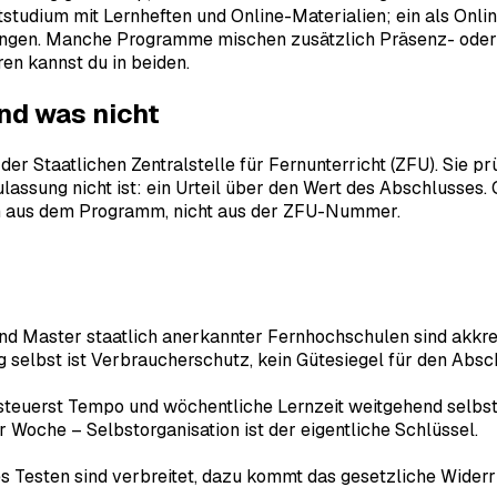
tstudium mit Lernheften und Online-Materialien; ein als Onl
fungen. Manche Programme mischen zusätzlich Präsenz- oder 
ren kannst du in beiden.
nd was nicht
r Staatlichen Zentralstelle für Fernunterricht (ZFU). Sie prü
Zulassung nicht ist: ein Urteil über den Wert des Abschlusses
 sich aus dem Programm, nicht aus der ZFU-Nummer.
d Master staatlich anerkannter Fernhochschulen sind akkred
g selbst ist Verbraucherschutz, kein Gütesiegel für den Absc
teuerst Tempo und wöchentliche Lernzeit weitgehend selbst,
er Woche – Selbstorganisation ist der eigentliche Schlüssel.
s Testen sind verbreitet, dazu kommt das gesetzliche Widerr