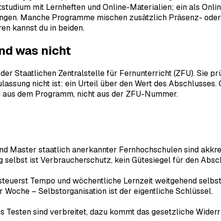
tstudium mit Lernheften und Online-Materialien; ein als Onl
fungen. Manche Programme mischen zusätzlich Präsenz- oder 
ren kannst du in beiden.
nd was nicht
r Staatlichen Zentralstelle für Fernunterricht (ZFU). Sie prü
Zulassung nicht ist: ein Urteil über den Wert des Abschlusses
 sich aus dem Programm, nicht aus der ZFU-Nummer.
d Master staatlich anerkannter Fernhochschulen sind akkred
g selbst ist Verbraucherschutz, kein Gütesiegel für den Absc
teuerst Tempo und wöchentliche Lernzeit weitgehend selbst,
er Woche – Selbstorganisation ist der eigentliche Schlüssel.
s Testen sind verbreitet, dazu kommt das gesetzliche Widerr